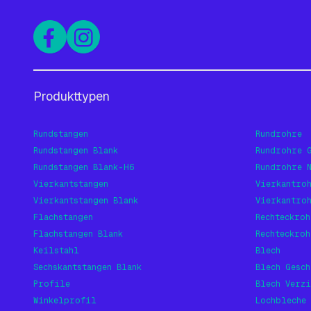
Produkttypen
Rundstangen
Rundrohre
Rundstangen Blank
Rundrohre 
Rundstangen Blank-H6
Rundrohre 
Vierkantstangen
Vierkantro
Vierkantstangen Blank
Vierkantro
Flachstangen
Rechteckroh
Flachstangen Blank
Rechteckroh
Keilstahl
Blech
Sechskantstangen Blank
Blech Gesch
Profile
Blech Verzi
Winkelprofil
Lochbleche