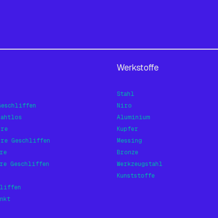
Werkstoffe
Stahl
Geschliffen
Niro
Nahtlos
Aluminium
hre
Kupfer
hre Geschliffen
Messing
re
Bronze
re Geschliffen
Werkzeugstahl
Kunststoffe
liffen
nkt