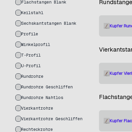
Rundstang
Flachstangen Blank
Keilstahl
Sechskantstangen Blank
Kupfer Run
Profile
Winkelprofil
Vierkantst
T-Profil
U-Profil
Kupfer Vie
Rundrohre
Rundrohre Geschliffen
Flachstang
Rundrohre Nahtlos
Vierkantrohre
Vierkantrohre Geschliffen
Kupfer Fla
Rechteckrohre