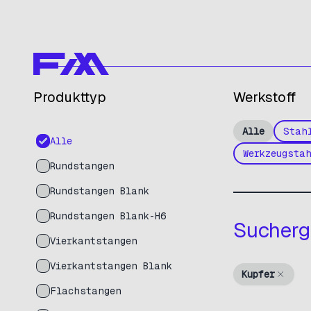
Produkttyp
Werkstoff
Alle
Stah
Alle
Werkzeugsta
Rundstangen
Rundstangen Blank
Rundstangen Blank-H6
Sucherg
Vierkantstangen
Vierkantstangen Blank
Kupfer
Flachstangen