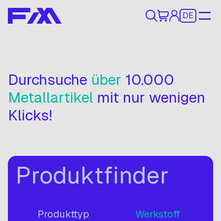
DE
Durchsuche
über
10.000
Metallartikel
mit nur wenigen
Klicks!
Produktfinder
Produkttyp
Werkstoff