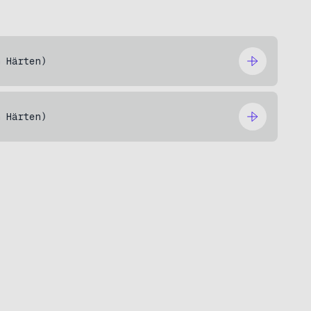
m Härten)
m Härten)