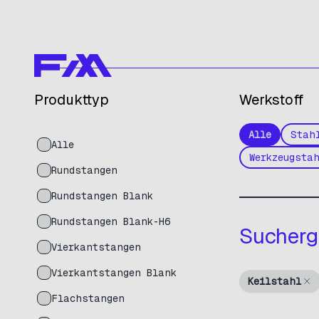
Produkttyp
Werkstoff
Alle
Stah
Alle
Werkzeugsta
Rundstangen
Rundstangen Blank
Rundstangen Blank-H6
Sucherg
Vierkantstangen
Vierkantstangen Blank
Keilstahl
Flachstangen