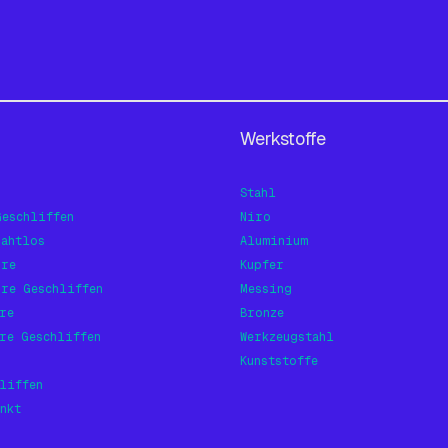
Werkstoffe
Stahl
Geschliffen
Niro
Nahtlos
Aluminium
hre
Kupfer
hre Geschliffen
Messing
re
Bronze
re Geschliffen
Werkzeugstahl
Kunststoffe
liffen
nkt