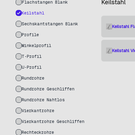
Keilstahl
Flachstangen Blank
Keilstahl
Sechskantstangen Blank
Keilstahl 
Profile
Winkelprofil
Keilstahl 
T-Profil
U-Profil
Rundrohre
Rundrohre Geschliffen
Rundrohre Nahtlos
Vierkantrohre
Vierkantrohre Geschliffen
Rechteckrohre