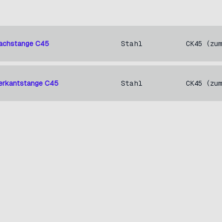
Flachstange C45
Stahl
CK45 (zu
Vierkantstange C45
Stahl
CK45 (zu