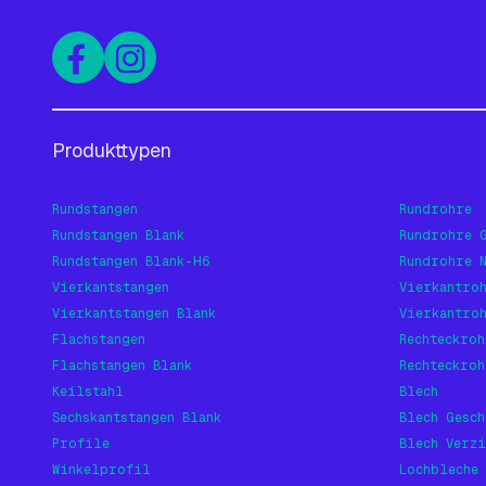
Produkttypen
Rundstangen
Rundrohre
Rundstangen Blank
Rundrohre 
Rundstangen Blank-H6
Rundrohre 
Vierkantstangen
Vierkantro
Vierkantstangen Blank
Vierkantro
Flachstangen
Rechteckroh
Flachstangen Blank
Rechteckroh
Keilstahl
Blech
Sechskantstangen Blank
Blech Gesch
Profile
Blech Verzi
Winkelprofil
Lochbleche