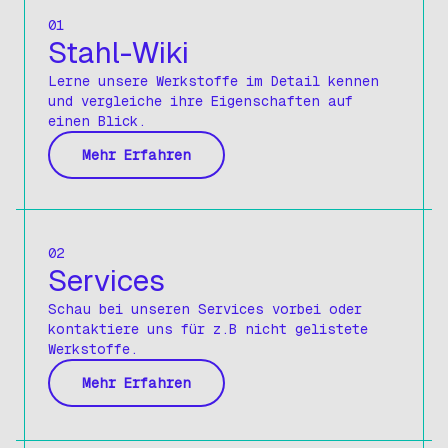
Sechskantstangen Blank
01
Stahl-Wiki
Profile
Lerne unsere Werkstoffe im Detail kennen
Winkelprofil
und vergleiche ihre Eigenschaften auf
T-Profil
einen Blick.
U-Profil
Mehr Erfahren
Rundrohre
Rundrohre Geschliffen
02
Rundrohre Nahtlos
Services
Vierkantrohre
Schau bei unseren Services vorbei oder
kontaktiere uns für z.B nicht gelistete
Vierkantrohre Geschliffen
Werkstoffe.
Rechteckrohre
Mehr Erfahren
Rechteckrohre Geschliffen
Blech