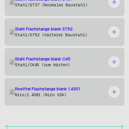
Stahl
/ST37 (Normaler Baustahl)
Kunststoffe
Produkttyp
Stahl Flachstange blank ST52
Stahl
/ST52 (härterer Baustahl)
Alle anzeigen
Rundstangen
Stahl Flachstange blank C45
Rundstangen Blank
Stahl
/CK45 (zum Härten)
Rundstangen Blank-H6
Vierkantstangen
Rostfrei Flachstange blank 1.4301
Vierkantstangen Blank
Niro
/1.4301 (Niro V2A)
Flachstangen
Flachstangen Blank
Keilstahl