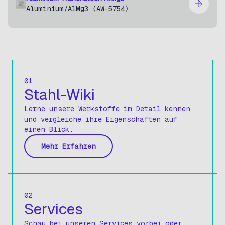
Aluminium
/AlMg3 (AW-5754)
Kunststoffe
Produkttyp
Alle anzeigen
01
Rundstangen
Stahl-Wiki
Rundstangen Blank
Lerne unsere Werkstoffe im Detail kennen
und vergleiche ihre Eigenschaften auf
Rundstangen Blank-H6
einen Blick.
Vierkantstangen
Mehr Erfahren
Vierkantstangen Blank
Flachstangen
Flachstangen Blank
02
Services
Keilstahl
Schau bei unseren Services vorbei oder