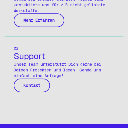
Sechskantstangen Blank
kontaktiere uns für z.B nicht gelistete
Werkstoffe.
Profile
Mehr Erfahren
Winkelprofil
T-Profil
U-Profil
03
Support
Rundrohre
Unser Team unterstützt Dich gerne bei
Rundrohre Geschliffen
Deinen Projekten und Ideen. Sende uns
Rundrohre Nahtlos
einfach eine Anfrage!
Vierkantrohre
Kontakt
Vierkantrohre Geschliffen
Rechteckrohre
Rechteckrohre Geschliffen
Blech