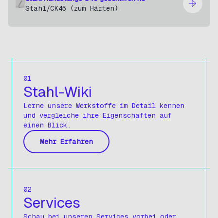
Stahl
/CK45 (zum Härten)
Kunststoffe
Produkttyp
Alle anzeigen
01
Rundstangen
Stahl-Wiki
Rundstangen Blank
Lerne unsere Werkstoffe im Detail kennen
und vergleiche ihre Eigenschaften auf
Rundstangen Blank-H6
einen Blick.
Vierkantstangen
Mehr Erfahren
Vierkantstangen Blank
Flachstangen
Flachstangen Blank
02
Services
Keilstahl
Schau bei unseren Services vorbei oder