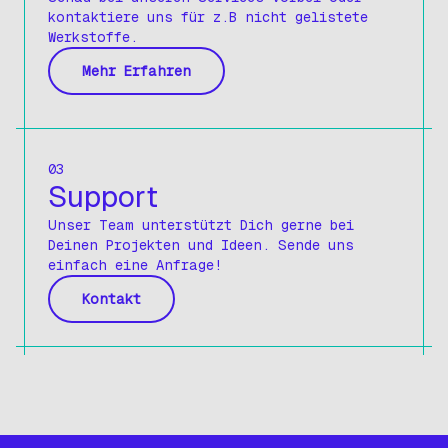
Sechskantstangen Blank
kontaktiere uns für z.B nicht gelistete
Werkstoffe.
Profile
Mehr Erfahren
Winkelprofil
T-Profil
U-Profil
03
Support
Rundrohre
Unser Team unterstützt Dich gerne bei
Rundrohre Geschliffen
Deinen Projekten und Ideen. Sende uns
Rundrohre Nahtlos
einfach eine Anfrage!
Vierkantrohre
Kontakt
Vierkantrohre Geschliffen
Rechteckrohre
Rechteckrohre Geschliffen
Blech