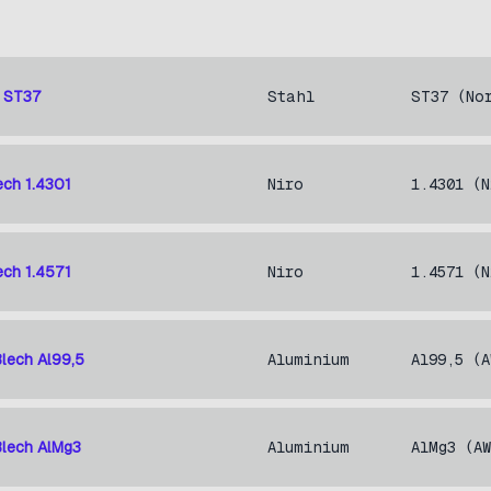
h ST37
Stahl
ST37 (No
ech 1.4301
Niro
1.4301 (N
ech 1.4571
Niro
1.4571 (N
Blech Al99,5
Aluminium
Al99,5 (A
Blech AlMg3
Aluminium
AlMg3 (A