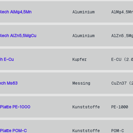
Blech AlMg4,5Mn
Aluminium
AlMg4,5M
Blech AlZn5,5MgCu
Aluminium
AlZn5,5M
ch E-Cu
Kupfer
E-CU (2.
ech Ms63
Messing
CuZn37 (
 Platte PE-1000
Kunststoffe
PE-1000
 Platte POM-C
Kunststoffe
POM-C