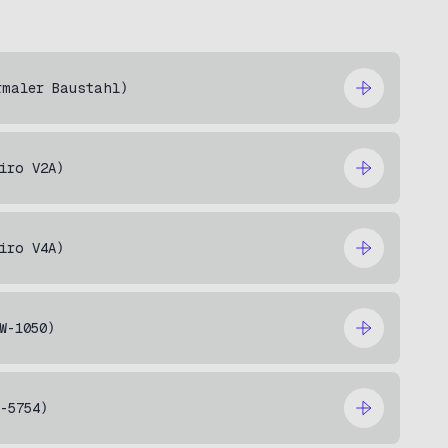
rmaler Baustahl)
iro V2A)
iro V4A)
W-1050)
W-5754)