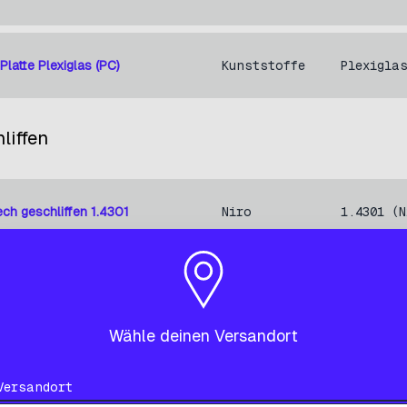
Platte Plexiglas (PC)
Kunststoffe
Plexigla
liffen
ech geschliffen 1.4301
Niro
1.4301 (N
nkt
Wähle deinen Versandort
 verzinkt ST37
Stahl
ST37 (No
Versandort