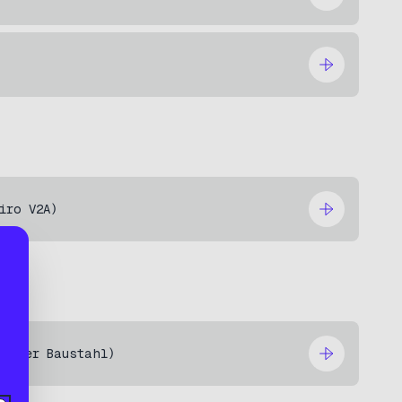
s
iro V2A)
rmaler Baustahl)