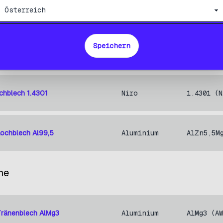
Speichern
blech ST37
Stahl
ST37 (No
chblech 1.4301
Niro
1.4301 (N
Lochblech Al99,5
Aluminium
AlZn5,5M
he
Tränenblech AlMg3
Aluminium
AlMg3 (A