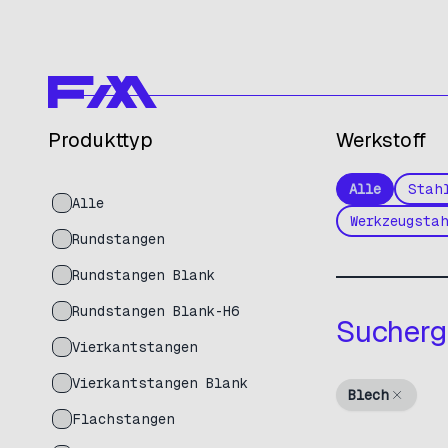
Produkttyp
Werkstoff
Alle
Stah
Alle
Werkzeugsta
Rundstangen
Rundstangen Blank
Rundstangen Blank-H6
Sucherg
Vierkantstangen
Vierkantstangen Blank
Blech
Flachstangen