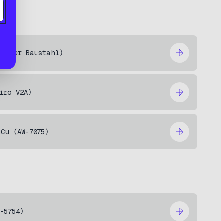
rmaler Baustahl)
iro V2A)
gCu (AW-7075)
W-5754)