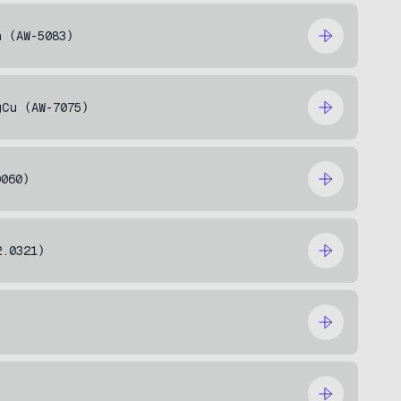
n (AW-5083)
gCu (AW-7075)
0060)
2.0321)