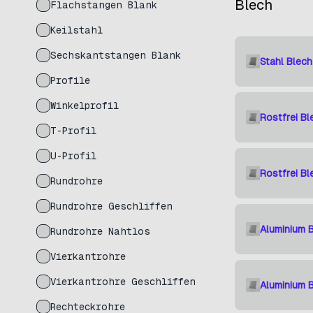
Blech
Flachstangen Blank
Keilstahl
Sechskantstangen Blank
Stahl Blec
Profile
Winkelprofil
Rostfrei Bl
T-Profil
U-Profil
Rostfrei Bl
Rundrohre
Rundrohre Geschliffen
Aluminium 
Rundrohre Nahtlos
Vierkantrohre
Vierkantrohre Geschliffen
Aluminium 
Rechteckrohre